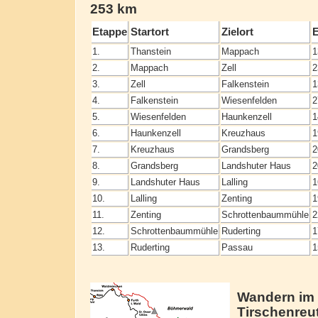
253 km
Etappe
Startort
Zielort
E
1.
Thanstein
Mappach
1
2.
Mappach
Zell
2
3.
Zell
Falkenstein
1
4.
Falkenstein
Wiesenfelden
2
5.
Wiesenfelden
Haunkenzell
1
6.
Haunkenzell
Kreuzhaus
1
7.
Kreuzhaus
Grandsberg
2
8.
Grandsberg
Landshuter Haus
2
9.
Landshuter Haus
Lalling
1
10.
Lalling
Zenting
1
11.
Zenting
Schrottenbaummühle
2
12.
Schrottenbaummühle
Ruderting
1
13.
Ruderting
Passau
1
Wandern im 
Tirschenreu