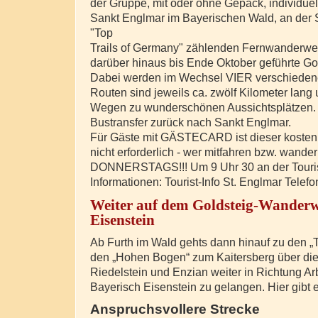
der Gruppe, mit oder ohne Gepäck, individuel
Sankt Englmar im Bayerischen Wald, an der 
"Top
Trails of Germany" zählenden Fernwanderweg
darüber hinaus bis Ende Oktober geführte G
Dabei werden im Wechsel VIER verschieden
Routen sind jeweils ca. zwölf Kilometer lang 
Wegen zu wunderschönen Aussichtsplätzen. A
Bustransfer zurück nach Sankt Englmar.
Für Gäste mit GÄSTECARD ist dieser kostenl
nicht erforderlich - wer mitfahren bzw. wandern
DONNERSTAGS!!! Um 9 Uhr 30 an der Tourist
Informationen: Tourist-Info St. Englmar Tele
Weiter auf dem Goldsteig-Wanderw
Eisenstein
Ab Furth im Wald gehts dann hinauf zu den „T
den „Hohen Bogen“ zum Kaitersberg über die 
Riedelstein und Enzian weiter in Richtung A
Bayerisch Eisenstein zu gelangen. Hier gibt 
Anspruchsvollere Strecke