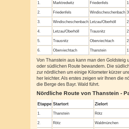
1.
Marktredwitz
Friedenfels
1
2.
Friedenfels
Windischeschenbach
3
3.
Windischeschenbach
Letzau/Oberhöll
2
4.
Letzau/Oberhöll
Trausnitz
2
5.
Trausnitz
Oberviechtach
2
6.
Oberviechtach
Thanstein
1
Von Thanstein aus kann man den Goldsteig u
oder südlichen Route bewandern. Die südlich
zur nördlichen um einige Kilometer kürzer u
her leichter. Als erstes zeigen wir Ihnen die 
die Berge des Bayr. Wald führt.
Nördliche Route von Thanstein - 
Etappe
Startort
Zielort
1.
Thanstein
Rötz
2.
Rötz
Waldmünchen