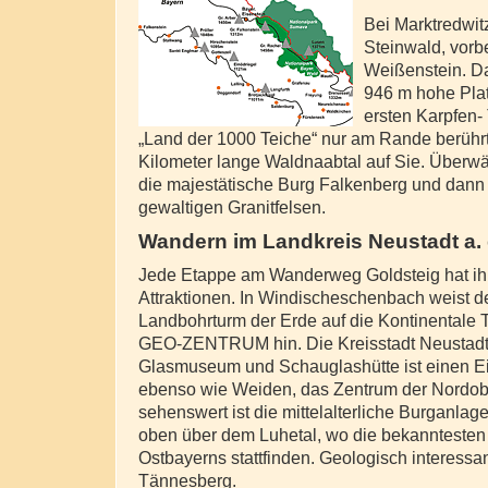
Bei Marktredwitz
Steinwald, vorb
Weißenstein. Da
946 m hohe Plat
ersten Karpfen-
„Land der 1000 Teiche“ nur am Rande berührt
Kilometer lange Waldnaabtal auf Sie. Überwä
die majestätische Burg Falkenberg und dann 
gewaltigen Granitfelsen.
Wandern im Landkreis Neustadt a.
Jede Etappe am Wanderweg Goldsteig hat i
Attraktionen. In Windischeschenbach weist d
Landbohrturm der Erde auf die Kontinentale 
GEO-ZENTRUM hin. Die Kreisstadt Neustadt 
Glasmuseum und Schauglashütte ist einen E
ebenso wie Weiden, das Zentrum der Nordobe
sehenswert ist die mittelalterliche Burganla
oben über dem Luhetal, wo die bekanntesten 
Ostbayerns stattfinden. Geologisch interessant
Tännesberg.